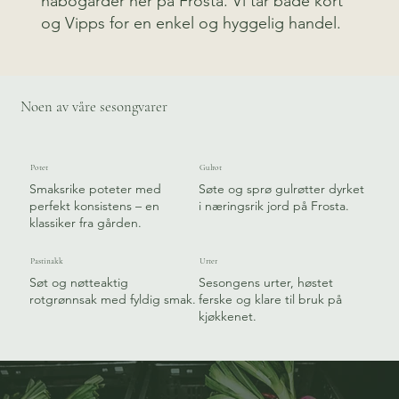
nabogårder her på Frosta. Vi tar både kort
og Vipps for en enkel og hyggelig handel.
Noen av våre sesongvarer
Potet
Gulrot
Smaksrike poteter med
Søte og sprø gulrøtter dyrket
perfekt konsistens – en
i næringsrik jord på Frosta.
klassiker fra gården.
Pastinakk
Urter
Søt og nøtteaktig
Sesongens urter, høstet
rotgrønnsak med fyldig smak.
ferske og klare til bruk på
kjøkkenet.