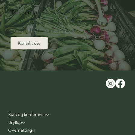
Ta kontakt
Vil du oppleve ureist mat fra Frosta? Ta
kontakt for mer informasjon.
Kontakt oss
Meny
Kurs og konferanse
Bryllup
Overnatting