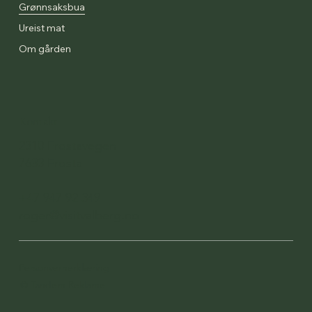
Grønnsaksbua
Ureist mat
Om gården
Kontakt
2310 Frostavegen
7633 Frosta
+47 947 92 349
roger@visitvalberg.no
Personvernerklæring
©
Tandem Reklame