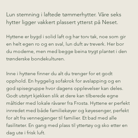
Lun stemning i laftede tømmerhytter. Våre seks
hytter ligger vakkert plassert ytterst på Neset.
Hyttene er bygd i solid laft og har torv tak, noe som gir 
en helt egen ro og en sval, lun duft av treverk. Her bor 
du moderne, men med begge beina trygt plantet i den 
trønderske bondekulturen.
Inne i hyttene finner du alt du trenger for et godt 
opphold. En hyggelig sofakrok for avslapping og en 
god spisegruppe hvor dagens opplevelser kan deles. 
Godt utstyrt kjøkken slik at dere kan tilberede egne 
måltider med lokale råvarer fra Frosta. Hyttene er perfekt 
innredet med både familiekøyer og køyesenger, perfekt 
for alt fra vennegjenger til familier. Et bad med alle 
fasiliteter. En gang med plass til yttertøy og sko etter en 
dag ute i frisk luft.