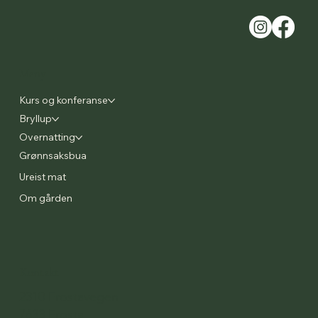
Meny
Kurs og konferanse
Bryllup
Overnatting
Grønnsaksbua
Ureist mat
Om gården
Kontakt
2310 Frostavegen
7633 Frosta